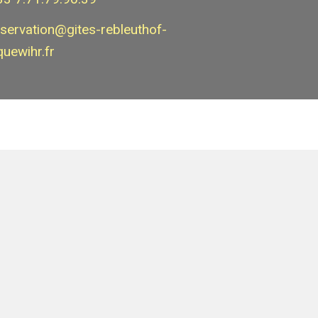
eservation@gites-rebleuthof-
quewihr.fr