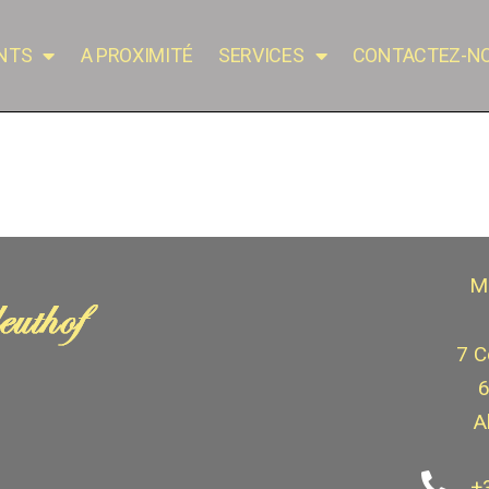
NTS
A PROXIMITÉ
SERVICES
CONTACTEZ-N
M
7 C
6
A
+