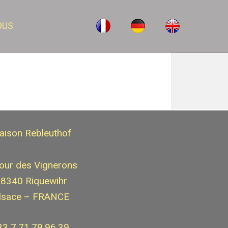
OUS
aison Rebleuthof
our des Vignerons
8340 Riquewihr
lsace – FRANCE
33 7.71.79.96.39